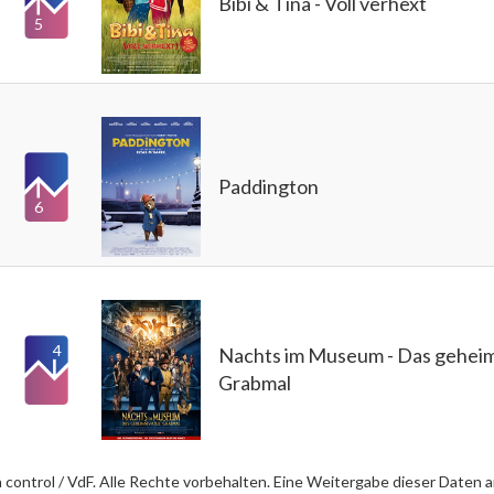
Bibi & Tina - Voll verhext
5
Paddington
6
4
Nachts im Museum - Das geheim
Grabmal
control / VdF. Alle Rechte vorbehalten. Eine Weitergabe dieser Daten an