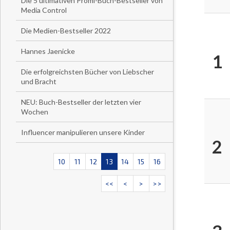
Die 5 ultimativen Promi-Buch-Bestseller von
Media Control
Die Medien-Bestseller 2022
Hannes Jaenicke
1
Die erfolgreichsten Bücher von Liebscher
und Bracht
NEU: Buch-Bestseller der letzten vier
Wochen
Influencer manipulieren unsere Kinder
2
10
11
12
13
14
15
16
<<
<
>
>>