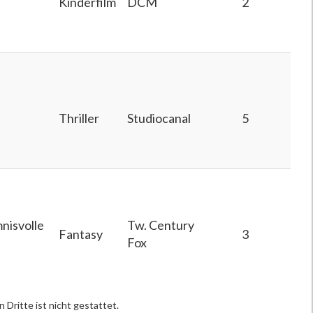
Kinderfilm
DCM
2
Thriller
Studiocanal
5
nisvolle
Tw. Century
Fantasy
3
Fox
 Dritte ist nicht gestattet.