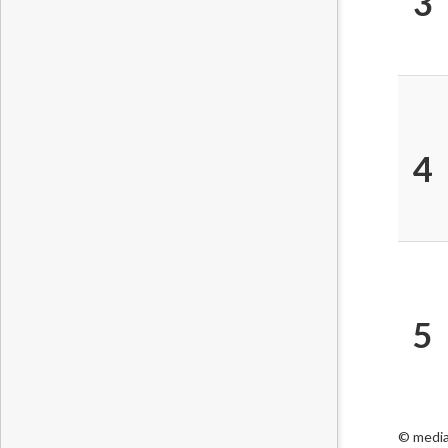
3
4
5
© media 